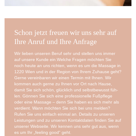
Schon jetzt freuen wir uns sehr auf
Ihre Anruf und Ihre Anfrage
Wir lie­ben unse­ren Beruf sehr und stel­len uns immer
auf unse­re Kun­de ein.Welche Fra­gen möch­ten Sie
noch heu­te an uns rich­ten, wenn es um die Mas­sa­ge in
1220 Wien und in der Regi­on von Ihrem Zuhau­se geht?
Ger­ne ver­ein­ba­ren wir einen Ter­min mit Ihnen. Wir
kom­men auch ger­ne zu Ihnen vor Ort nach Hau­se,
damit Sie sich schön, glück­lich und selbst­be­wusst füh­
len. Gön­nen Sie sich eine pro­fes­sio­nel­le Fuß­pfle­ge
oder eine Mas­sa­ge – denn Sie haben es sich mehr als
ver­dient. Wann möch­ten Sie sich bei uns mel­den?
Rufen Sie uns ein­fach ein­mal an. Details zu unse­ren
Leis­tun­gen und zu unse­ren Kon­takt­da­ten fin­den Sie auf
unse­rer Web­sei­te. Wir ken­nen uns sehr gut aus, wenn
es um Ihr „fee­ling good“ geht.