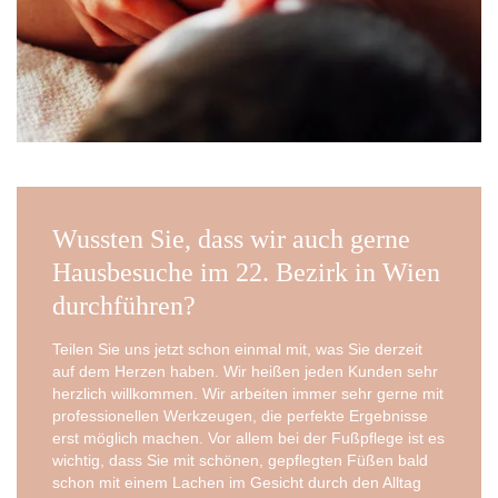
Wussten Sie, dass wir auch gerne
Hausbesuche im 22. Bezirk in Wien
durchführen?
Tei­len Sie uns jetzt schon ein­mal mit, was Sie der­zeit
auf dem Her­zen haben. Wir hei­ßen jeden Kun­den sehr
herz­lich will­kom­men. Wir arbei­ten immer sehr ger­ne mit
pro­fes­sio­nel­len Werk­zeu­gen, die per­fek­te Ergeb­nis­se
erst mög­lich machen. Vor allem bei der Fuß­pfle­ge ist es
wich­tig, dass Sie mit schö­nen, gepfleg­ten Füßen bald
schon mit einem Lachen im Gesicht durch den All­tag