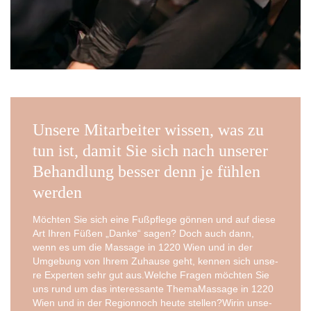
Unsere Mitarbeiter wissen, was zu
tun ist, damit Sie sich nach unserer
Behandlung besser denn je fühlen
werden
Möch­ten Sie sich eine Fuß­pfle­ge gön­nen und auf die­se
Art Ihren Füßen „Dan­ke“ sagen? Doch auch dann,
wenn es um die Mas­sa­ge in 1220 Wien und in der
Umge­bung von Ihrem Zuhau­se geht, ken­nen sich unse­
re Exper­ten sehr gut aus.Welche Fra­gen möch­ten Sie
uns rund um das inter­es­san­te The­ma­Mas­sa­ge in 1220
Wien und in der Regi­onnoch heu­te stellen?Wirin unse­