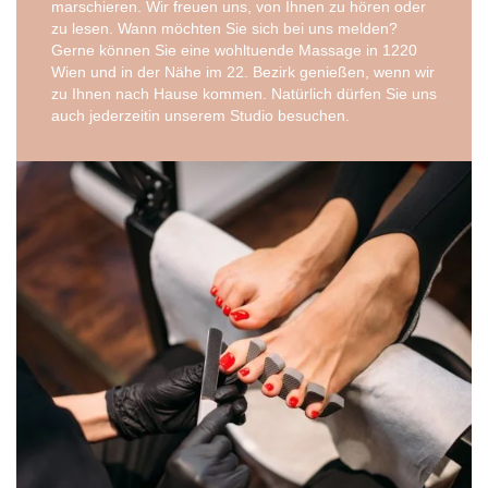
mar­schie­ren. Wir freu­en uns, von Ihnen zu hören oder
zu lesen. Wann möch­ten Sie sich bei uns melden?
Gerne kön­nen Sie eine wohl­tu­en­de Mas­sa­ge in 1220
Wien und in der Nähe im 22. Bezirk genie­ßen, wenn wir
zu Ihnen nach Hau­se kom­men. Natür­lich dür­fen Sie uns
auch jeder­zeit­in unse­rem Stu­dio besuchen.