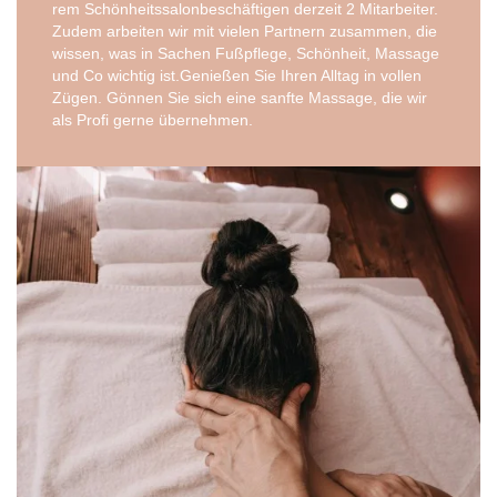
rem Schön­heits­sa­lon­be­schäf­ti­gen der­zeit 2 Mit­ar­bei­ter.
Zudem arbei­ten wir mit vie­len Part­nern zusam­men, die
wis­sen, was in Sachen Fuß­pfle­ge, Schön­heit, Mas­sa­ge
und Co wich­tig ist.Genießen Sie Ihren All­tag in vol­len
Zügen. Gön­nen Sie sich eine sanf­te Mas­sa­ge, die wir
als Pro­fi ger­ne übernehmen.