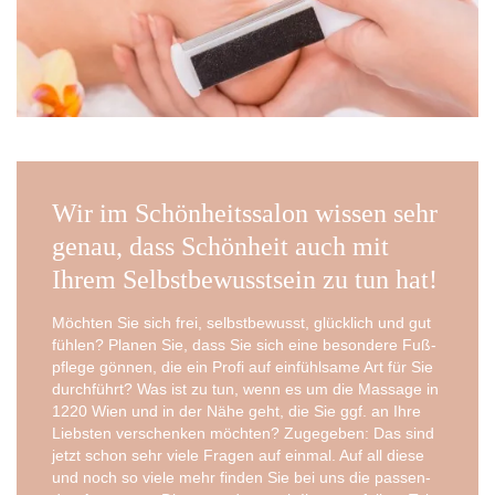
Wir im Schönheitssalon wissen sehr
genau, dass Schönheit auch mit
Ihrem Selbstbewusstsein zu tun hat!
Möch­ten Sie sich frei, selbst­be­wusst, glück­lich und gut
füh­len? Pla­nen Sie, dass Sie sich eine beson­de­re Fuß­
pfle­ge gön­nen, die ein Pro­fi auf ein­fühl­sa­me Art für Sie
durch­führt? Was ist zu tun, wenn es um die Mas­sa­ge in
1220 Wien und in der Nähe geht, die Sie ggf. an Ihre
Liebs­ten ver­schen­ken möch­ten? Zuge­ge­ben: Das sind
jetzt schon sehr vie­le Fra­gen auf ein­mal. Auf all die­se
und noch so vie­le mehr fin­den Sie bei uns die pas­sen­