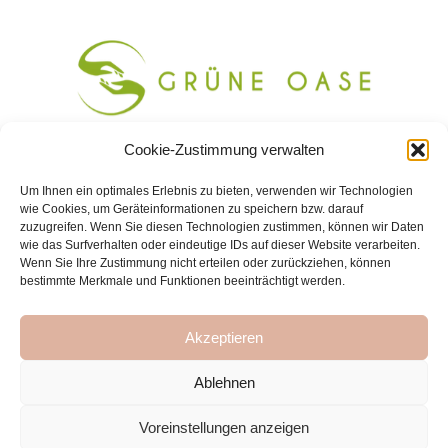
Cookie-Zustimmung verwalten
Schüttaustraße 48, 1220 Wien
+43 699 171 040 70
Um Ihnen ein optimales Erlebnis zu bieten, verwenden wir Technologien
wie Cookies, um Geräteinformationen zu speichern bzw. darauf
info@grueneoasewien.com
zuzugreifen. Wenn Sie diesen Technologien zustimmen, können wir Daten
wie das Surfverhalten oder eindeutige IDs auf dieser Website verarbeiten.
Wenn Sie Ihre Zustimmung nicht erteilen oder zurückziehen, können
bestimmte Merkmale und Funktionen beeinträchtigt werden.
Massage 1220 Wien
Fußpflege 1220 Wien
Akzeptieren
Impressum
Datenschutzerklärung
Ablehnen
Cookie-Richtlinie (EU)
Voreinstellungen anzeigen