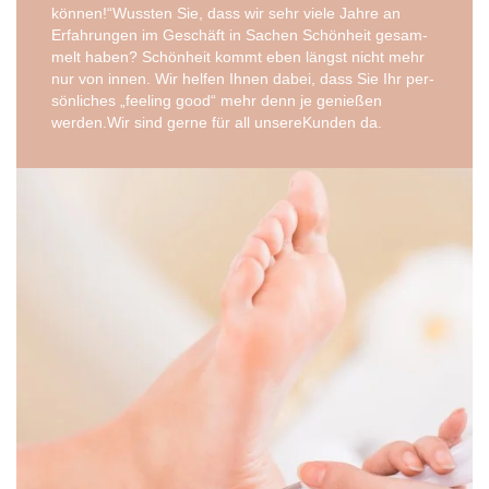
können!“Wussten Sie, dass wir sehr vie­le Jah­re an
Erfah­run­gen im Geschäft in Sachen Schön­heit gesam­
melt haben? Schön­heit kommt eben längst nicht mehr
nur von innen. Wir hel­fen Ihnen dabei, dass Sie Ihr per­
sön­li­ches „fee­ling good“ mehr denn je genie­ßen
werden.Wir sind ger­ne für all unse­re­Kun­den da.