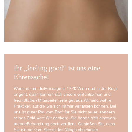
Ihr „feeling good“ ist uns eine
Ehrensache!
Wenn es um die­Mas­sa­ge in 1220 Wien und in der Regi­
on­geht, dann ken­nen sich unse­re ein­fühl­sa­men und
freund­li­chen Mit­ar­bei­ter sehr gut aus.Wir sind wah­re
Prak­ti­ker, auf die Sie sich immer ver­las­sen kön­nen. Bei
uns ist guter Rat vom Pro­fi für Sie nicht teu­er, son­dern
rei­nes Gold wert.Wir den­ken: „Sie haben sich einewohl­
tu­en­de­Be­hand­lung doch ver­dient. Genie­ßen Sie, dass
Sie ein­mal vom Stress des All­tags abschal­ten