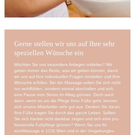
Gerne stellen wir uns auf Ihre sehr
speziellen Wünsche ein
Möch­ten Sie uns beson­de­re Anlie­gen mit­tei­len? Wir
geben immer das Bes­te, was wir geben kön­nen, damit
wir uns auf Ihre indi­vi­du­el­len Fra­gen ein­stel­len und Ihre
Wün­sche erfül­len. Bei der Mas­sa­ge sol­len Sie sich nicht
nur wohl­füh­len, son­dern ein­mal abschal­ten und sich
eine Pau­se vom Stress im All­tag gön­nen. Doch auch
dann, wenn es um die Pfle­ge Ihrer Füße geht, ken­nen
sich unse­re Mit­ar­bei­ter sehr gut aus. Den­ken Sie dar­an:
Ihre Füße tra­gen Sie durch das gan­ze Leben. Soll­ten
Sie sich hier­bei nicht dank­bar zei­gen und sich eine pro­
fes­sio­nel­le Fuß­pfle­ge gön­nen? Wenn Sie uns für
eineMas­sa­ge in 1220 Wien und in der Umge­bung­bu­