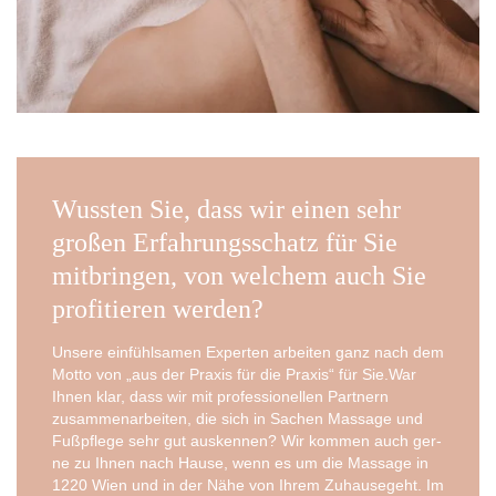
Wussten Sie, dass wir einen sehr
großen Erfahrungsschatz für Sie
mitbringen, von welchem auch Sie
profitieren werden?
Unse­re ein­fühl­sa­men Exper­ten arbei­ten ganz nach dem
Mot­to von „aus der Pra­xis für die Pra­xis“ für Sie.War
Ihnen klar, dass wir mit pro­fes­sio­nel­len Part­nern
zusam­men­ar­bei­ten, die sich in Sachen Mas­sa­ge und
Fuß­pfle­ge sehr gut aus­ken­nen? Wir kom­men auch ger­
ne zu Ihnen nach Hau­se, wenn es um die Mas­sa­ge in
1220 Wien und in der Nähe von Ihrem Zuhau­se­geht. Im