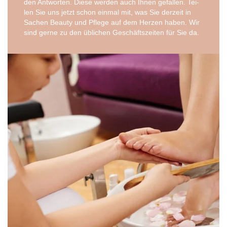
den Ant­wor­ten. Die­se wer­den auch Ihnen gefal­len. Tei­
len Sie uns jetzt schon ein­mal mit, was Sie der­zeit in
Sachen Beau­ty und Pfle­ge auf dem Her­zen haben. Wir
sind ger­ne zu den übli­chen Geschäfts­zei­ten für Sie da.