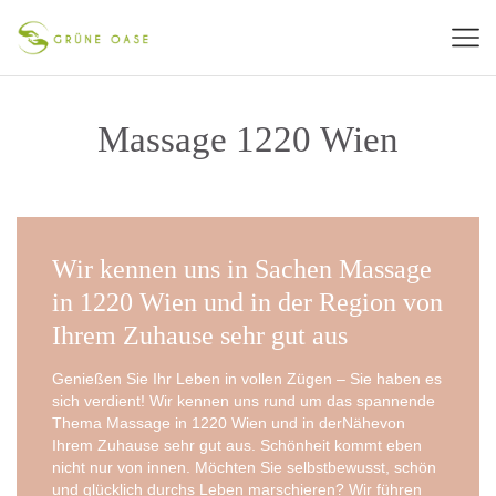
Massage 1220 Wien
Wir kennen uns in Sachen Massage
in 1220 Wien und in der Region von
Ihrem Zuhause sehr gut aus
Genie­ßen Sie Ihr Leben in vol­len Zügen – Sie haben es
sich ver­dient! Wir ken­nen uns rund um das span­nen­de
The­ma Mas­sa­ge in 1220 Wien und in der­Nä­he­von
Ihrem Zuhau­se sehr gut aus. Schön­heit kommt eben
nicht nur von innen. Möch­ten Sie selbst­be­wusst, schön
und glück­lich durchs Leben mar­schie­ren? Wir füh­ren