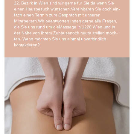
22. Bezirk in Wien sind wir ger­ne für Sie da,wenn Sie
einen Haus­be­such wünschen.Vereinbaren Sie doch ein­
fach einen Ter­min zum Gespräch mit unse­ren
Mitarbeitern.Wir beant­wor­ten Ihnen ger­ne alle Fra­gen,
die Sie uns rund um die­Mas­sa­ge in 1220 Wien und in
der Nähe von Ihrem Zuhau­se­noch heu­te stel­len möch­
ten. Wann möch­ten Sie uns ein­mal unver­bind­lich
kontaktieren?