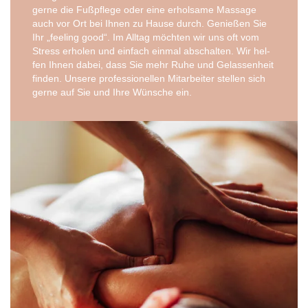
ger­ne die Fuß­pfle­ge oder eine erhol­sa­me Mas­sa­ge
auch vor Ort bei Ihnen zu Hau­se durch. Genie­ßen Sie
Ihr „fee­ling good“. Im All­tag möch­ten wir uns oft vom
Stress erho­len und ein­fach ein­mal abschal­ten. Wir hel­
fen Ihnen dabei, dass Sie mehr Ruhe und Gelas­sen­heit
fin­den. Unse­re pro­fes­sio­nel­len Mit­ar­bei­ter stel­len sich
ger­ne auf Sie und Ihre Wün­sche ein.